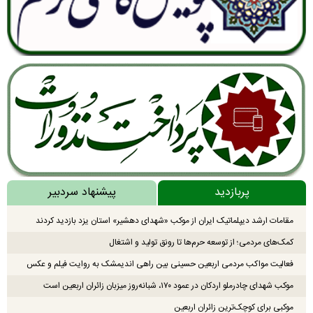
پربازدید
پیشنهاد سردبیر
مقامات ارشد دیپلماتیک ایران از موکب «شهدای دهشیر» استان یزد بازدید کردند
کمک‌های مردمی؛ از توسعه حرم‌ها تا رونق تولید و اشتغال
فعالیت مواکب مردمی اربعین حسینی بین راهی اندیمشک به روایت فیلم و عکس
موکب شهدای چادرملو اردکان در عمود ۱۷۰، شبانه‌روز میزبان زائران اربعین است
موکبی برای کوچک‌ترین زائران اربعین