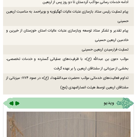
ادامه خدمات رسانی مواکب کردستان تا دو روز پس از اربعین
پیام تسلیت رئیس ستاد بازسازی عتبات عالیات کهگیلویه و بویراحمد به مناسبت اربعین
حسینی
پیام تقدیر و تشکر ستاد توسعه وبازسازی عتبات عالیات استان خوزستان از خیرین و
خادمین اربعین حسینی
تسلیت فرارسیدن اربعین حسینی
موکب «عون بن عبدالله (ع)» با ظرفیت‌های عملیاتی گسترده و خدمات تخصصی،
بخشی از میزبانی از مشتاقان اربعین را بر عهده گرفت
تداوم فعالیت‌های خدماتی موکب «حضرت سیدالشهداء (ع)» در عمود ۷۷۴؛ میزبانی از
مشتاقان اربعین توسط هیئت انصارالمهدی (عج)
ویدیو