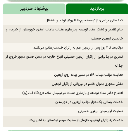
پربازدید
پیشنهاد سردبیر
کمک‌های مردمی؛ از توسعه حرم‌ها تا رونق تولید و اشتغال
پیام تقدیر و تشکر ستاد توسعه وبازسازی عتبات عالیات استان خوزستان از خیرین و
خادمین اربعین حسینی
موکب‌ها تا ۲ روز پس از اربعین هم به زائران خدمت‌رسانی می‌کنند
تسریع در پذیرایی از زائران اربعین حسینی اتباع خارجه در محل صدور مجوز خروج از
چذابه
فعالیت موکب میناب ۱۶۸ در مسیر پیاده روی اربعین
نقش محوری بانوان خادم در میزبانی از زائران اربعین
افتتاح دفتر ستاد توسعه و بازسازی عتبات در ترمینال سلام فرودگاه امام(ره)
خدمات رسانی یک هزار موکب اربعین در خوزستان
تسلیت فرارسیدن اربعین حسینی
خدمت به زائران اربعین، جلوه‌ای از محبت مردم کردستان به اهل بیت