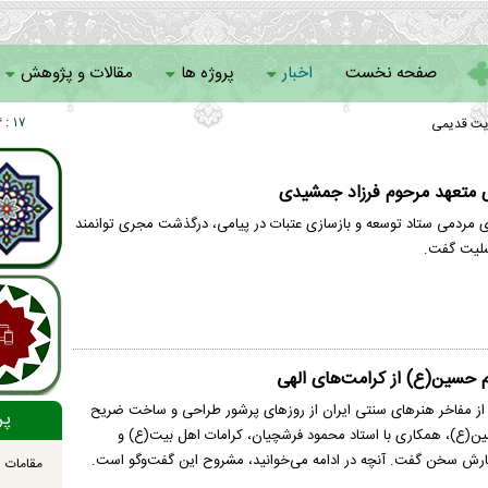
صفحه نخست
اخبار
پروژه ها
مقالات و پژوهش
یت قدیمی
۱۷ : ۱۴
سامانه خادمان
متعهد مرحوم فرزاد جمشیدی
 مردمی ستاد توسعه و بازسازی عتبات در پیامی، درگذشت مجری توانمند
تسلیت گفت.
 حسین(ع) از کرامت‌های الهی
ز مفاخر هنرهای سنتی ایران از روزهای پرشور طراحی و ساخت ضریح
پر
ین(ع)، همکاری با استاد محمود فرشچیان، کرامات اهل بیت(ع) و
ندگارش سخن گفت. آنچه در ادامه می‌خوانید، مشروح این گفت‌وگو است.
مقامات ا