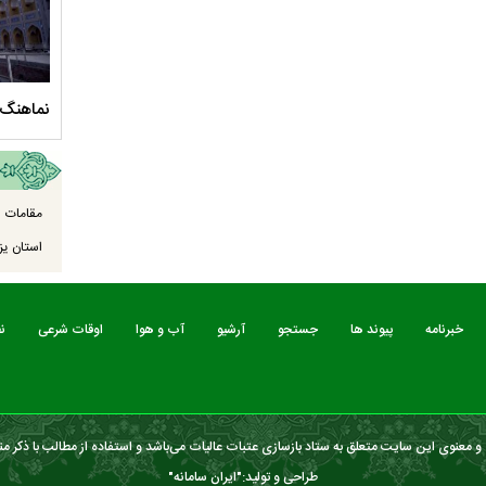
سلام الله علیها
مستند بلند - تارعشق، پود ارادت - قسمت دوم
نماهنگ 
مقامات ا
استان یزد
خبرنامه
پیوند ها
جستجو
آرشیو
آب و هوا
اوقات شرعی
ن
 معنوی این سایت متعلق به ستاد بازسازی عتبات عالیات می‌باشد و استفاده از مطالب با ذکر من
طراحی و تولید:"
ایران سامانه
"