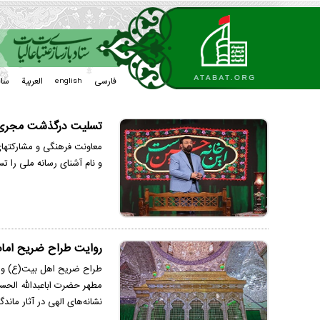
فارسی
العربیة
سا
english
تسلیت درگذشت مجری 
معاونت فرهنگی و مشارکتهای
و نام آشنای رسانه ملی را 
روایت طراح ضریح امام
طراح ضریح اهل بیت(ع) و ا
مطهر حضرت اباعبدالله الحس
نشانه‌های الهی در آثار ما