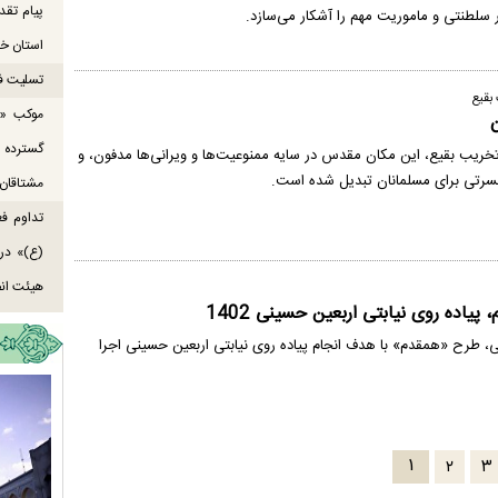
پیام تقد
ر سلطنتی و ماموریت مهم را آشکار می‌سازد.
استان خو
تسلیت ف
موکب «ع
گسترده
ریب بقیع، این مکان مقدس در سایه ممنوعیت‌ها و ویرانی‌ها مدفون، و
حسرتی برای مسلمانان تبدیل شده است.
مشتاقان 
تداوم ف
هیئت انص
پیاده روی نیابتی اربعین حسینی 1402
، طرح «همقدم» با هدف انجام پیاده روی نیابتی اربعین حسینی اجرا
۱
۲
۳