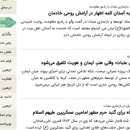
بازسازی عتبات با رادیو مقاومت
در محل ص
به آستان ائمه اطهار در آرامش روحی خادمان
تاد توسعه و بازسازی عتبات در گفت وگو با رادیو مقاومت روایت شنیدنی
لشهدا(ع) بیان می کندواو معتقد است که خدمت به آستان اهل بیت در
برگزاری
دی زیادی در ایجاد آرامش روحی خادمان دارد
پاس خدما
نقش محور
رد
فیلم خدم
ان عتبات؛ وقتی هنر، ایمان و هویت تلفیق می‌شود
اربعین
یک پروژه عمرانی نیست، بلکه تلاشی تمدنی برای احیای پیوند میان ایمان،
 سخن از توسعه حرم‌های مطهر در نجف، کربلا یا کاظمین به میان
اشی‌ها، روحی جاری است که از دل تاریخ هنر ایرانی برمی‌خیزد.
اربعین
ادامه خ
اربعین
یان در بازسازی عتبات
ه برای گنبد حرم مطهر امامین عسکریین علیهم السلام
پیام تسل
فرمانی تاریخی از ناصرالدین شاه قاجار نشان می‌دهد که وی در سال ۱۲۸۳ قمری، علی‌رضاخان
بویراحمد
ور حمل خشت‌های طلای اهدایی برای گنبد عسکریین (ع) کرده است.