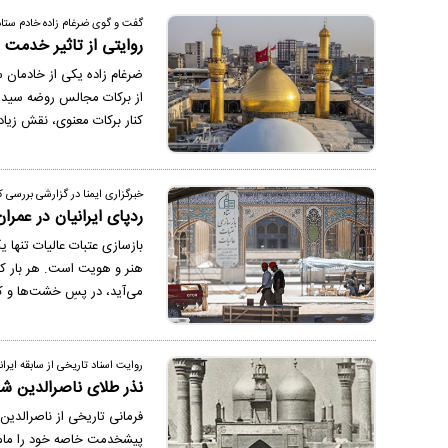
گفت و گوی ضرغام زاده خادم ستاد 
روایتی از تاثیر خدمت 
ضرغام زاده یکی از خادمان س
از برکات مجالس روضه سیدا
کنار برکات معنوی، نقش زیا
خبرگزاری ایمنا در گزارشی بررسی ک
ردپای ایرانیان در عمر
بازسازی عتبات عالیات تنها 
هنر و هویت است. هر بار که
می‌آید، در پسِ خشت‌ها و ک
روایت اسناد تاریخی از سابقه ایران
نذر طلای ناصرالدین شا
پیشخدمت خاصه خود را مام