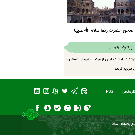
صحن حضرت زهرا سلام الله علیها
مستند بلند - تارعشق، پود ارادت - قس
پرطرفدارترین
رشد دیپلماتیک ایران از موکب «شهدای دهشیر»
 بازدید کردند
ظرسنجی
RSS
بع بلامانع است.