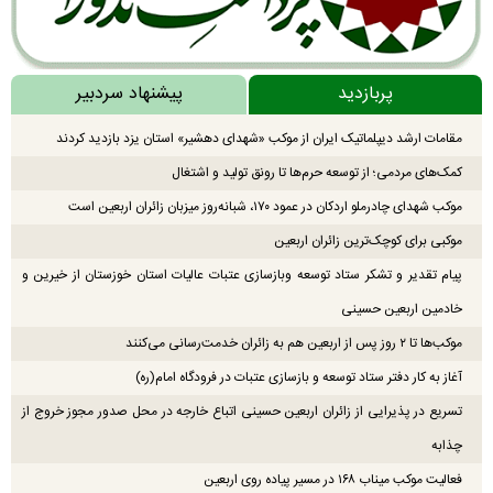
پربازدید
پیشنهاد سردبیر
مقامات ارشد دیپلماتیک ایران از موکب «شهدای دهشیر» استان یزد بازدید کردند
کمک‌های مردمی؛ از توسعه حرم‌ها تا رونق تولید و اشتغال
موکب شهدای چادرملو اردکان در عمود ۱۷۰، شبانه‌روز میزبان زائران اربعین است
موکبی برای کوچک‌ترین زائران اربعین
پیام تقدیر و تشکر ستاد توسعه وبازسازی عتبات عالیات استان خوزستان از خیرین و
خادمین اربعین حسینی
موکب‌ها تا ۲ روز پس از اربعین هم به زائران خدمت‌رسانی می‌کنند
آغاز به کار دفتر ستاد توسعه و بازسازی عتبات در فرودگاه امام(ره)
تسریع در پذیرایی از زائران اربعین حسینی اتباع خارجه در محل صدور مجوز خروج از
چذابه
فعالیت موکب میناب ۱۶۸ در مسیر پیاده روی اربعین