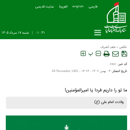
فارسی
العربیة
سایت قدیمی
english
۴۱ : ۰۱
|
شنبه ۱۷ مرداد ۱۴۰۵
عکس
»
نجف اشرف
پ
کد خبر:
۶۸۸۱
تاریخ انتشار:
۰۴ بهمن ۱۴۰۲ - ۱۴:۱۴ -
04 November 1402
ما تو را داریم فردا یا امیرالمؤمنین!
ولادت امام علی (ع)