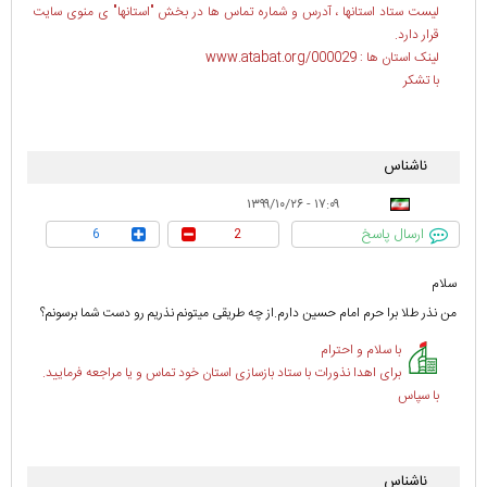
لیست ستاد استانها ، آدرس و شماره تماس ها در بخش "استانها" ی منوی سایت
قرار دارد.
لینک استان ها : www.atabat.org/000029
با تشکر
ناشناس
۱۷:۰۹ - ۱۳۹۹/۱۰/۲۶
ارسال پاسخ
6
2
سلام
من نذر طلا برا حرم امام حسین دارم.از چه طریقی میتونم نذریم رو دست شما برسونم؟
با سلام و احترام
برای اهدا نذورات با ستاد بازسازی استان خود تماس و یا مراجعه فرمایید.
با سپاس
ناشناس