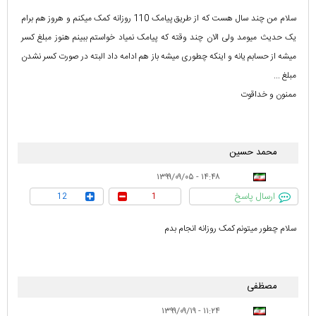
سلام من چند سال هست که از طریق پیامک 110 روزانه کمک میکنم و هروز هم برام
یک حدیث میومد ولی الان چند وقته که پیامک نمیاد خواستم ببینم هنوز مبلغ کسر
میشه از حسابم یانه و اینکه چطوری میشه باز هم ادامه داد البته در صورت کسر نشدن
مبلغ ...
ممنون و خداقوت
محمد حسین
۱۴:۴۸ - ۱۳۹۹/۰۹/۰۵
ارسال پاسخ
12
1
سلام چطور میتونم کمک روزانه انجام بدم
مصظفی
۱۱:۲۴ - ۱۳۹۹/۰۹/۱۹