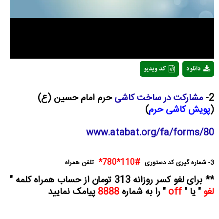
دانلود
کد ویدیو
2-
مشارکت در ساخت کاشی
حرم امام حسین (ع)
(
پویش کاشی حرم
)
www.atabat.org/fa/forms/80
#110*780*
3- شماره گیری کد دستوری
تلفن همراه
** برای لغو کسر روزانه 313 تومان از حساب همراه کلمه "
لغو
" یا "
off
" را به شماره
8888
پیامک نمایید