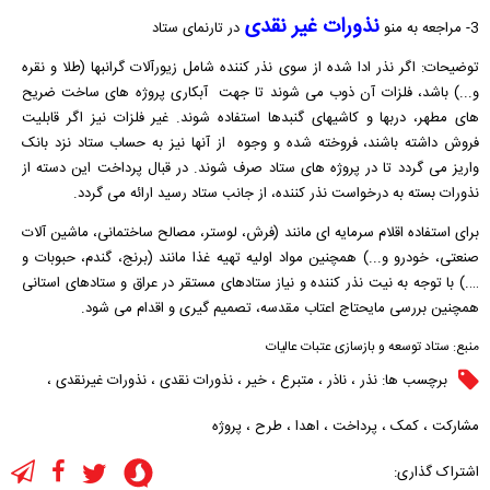
نذورات غیر نقدی
3- مراجعه به منو
در تارنمای ستاد
توضیحات: اگر نذر ادا شده از سوی نذر کننده شامل زیورآلات گرانبها (طلا و نقره
و...) باشد، فلزات آن ذوب می شوند تا جهت آبکاری پروژه های ساخت ضریح
های مطهر، دربها و کاشیهای گنبدها استفاده شوند. غیر فلزات نیز اگر قابلیت
فروش داشته باشند، فروخته شده و وجوه از آنها نیز به حساب ستاد نزد بانک
واریز می گردد تا در پروژه های ستاد صرف شوند. در قبال پرداخت این دسته از
نذورات بسته به درخواست نذر کننده، از جانب ستاد رسید ارائه می گردد.
برای استفاده اقلام سرمایه ای مانند (فرش، لوستر، مصالح ساختمانی، ماشین آلات
صنعتی، خودرو و...) همچنین مواد اولیه تهیه غذا مانند (برنج، گندم، حبوبات و
….) با توجه به نیت نذر کننده و نیاز ستادهای مستقر در عراق و ستادهای استانی
همچنین بررسی مایحتاج اعتاب مقدسه، تصمیم گیری و اقدام می شود.
منبع:
ستاد توسعه و بازسازی عتبات عالیات
برچسب ها:
نذر
،
ناذر
،
متبرع
،
خیر
،
نذورات نقدی
،
نذورات غیرنقدی
،
مشارکت
،
کمک
،
پرداخت
،
اهدا
،
طرح
،
پروژه
اشتراک گذاری: