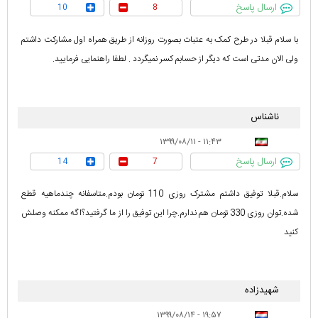
ارسال پاسخ
10
8
با سلام قبلا در طرح کمک به عتبات بصورت روزانه از طریق همراه اول مشارکت داشتم
ولی الان مدتی است که دیگر از حسابم کسر نمیگردد . لطفا راهنمایی فرمایید.
ناشناس
۱۱:۴۳ - ۱۳۹۹/۰۸/۱۱
ارسال پاسخ
14
7
سلام.قبلا توفیق داشتم مشترک روزی 110 تومان بودم.متاسفانه چندماهیه قطع
شده.توان روزی 330 تومان هم ندارم.چرا این توفیق را از ما گرفتید؟اگه ممکنه وصلش
کنید
شهیدزاده
۱۹:۵۷ - ۱۳۹۹/۰۸/۱۴