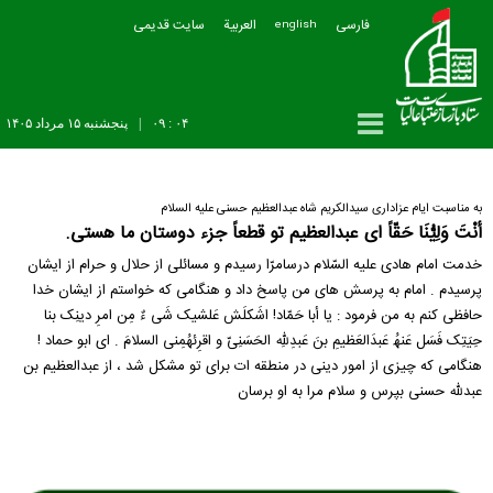
فارسی
العربیة
سایت قدیمی
english
۰۴ : ۰۹
|
پنجشنبه ۱۵ مرداد ۱۴۰۵
به مناسبت ایام عزاداری سیدالکریم شاه عبدالعظیم حسنی علیه السلام
أنْتَ وَلِيُّنَا حَقّاً ای عبدالعظیم تو قطعاً جزء دوستان ما هستی.
خدمت امام ھادی علیه السّلام درسامرّا رسیدم و مسائلی از حلال و حرام از ایشان
پرسیدم . امام به پرسش ھای من پاسخ داد و ھنگامی که خواستم از ایشان خدا
حافظی کنم به من فرمود : یا أبا حَمّاد! اشَکلَش عَلشیک شَی ءٌ مِن امرِ دینِک بنا
حِیَتِک فَسَل عَنھُ عَبدَالعَظیمِ بنَ عَبدِﷲِ الحَسَنِیّ و اقرِئھُمِنی السلامَ . ای ابو حماد !
ھنگامی که چیزی از امور دینی در منطقه ات برای تو مشکل شد ، از عبدالعظیم بن
عبدﷲ حسنی بپرس و سلام مرا به او برسان