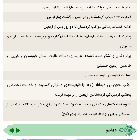
فیلم خدمات دهی مواکب ایلام در مسیر بازگشت زائران اربعین
فعالیت ۱۳۷ موکب کرمانشاهی در مسیر بازگشت زوار اربعین
ادامه خدمات رسانی مواکب کردستان تا دو روز پس از اربعین
پیام تسلیت رئیس ستاد بازسازی عتبات عالیات کهگیلویه و بویراحمد به مناسبت اربعین
حسینی
پیام تقدیر و تشکر ستاد توسعه وبازسازی عتبات عالیات استان خوزستان از خیرین و
خادمین اربعین حسینی
تسلیت فرارسیدن اربعین حسینی
موکب «عون بن عبدالله (ع)» با ظرفیت‌های عملیاتی گسترده و خدمات تخصصی،
بخشی از میزبانی از مشتاقان اربعین را بر عهده گرفت
تداوم فعالیت‌های خدماتی موکب «حضرت سیدالشهداء (ع)» در عمود ۷۷۴؛ میزبانی از
مشتاقان اربعین توسط هیئت انصارالمهدی (عج)
ویدیو