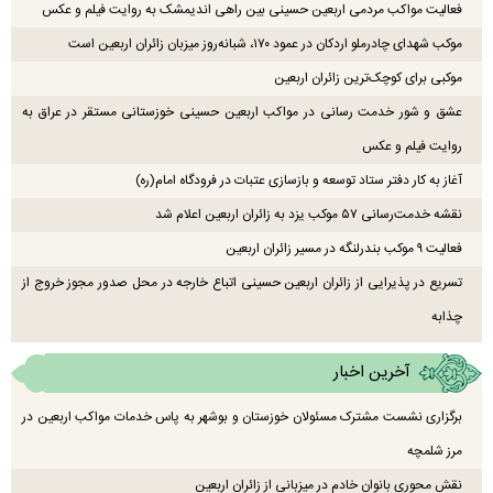
فعالیت مواکب مردمی اربعین حسینی بین راهی اندیمشک به روایت فیلم و عکس
موکب شهدای چادرملو اردکان در عمود ۱۷۰، شبانه‌روز میزبان زائران اربعین است
موکبی برای کوچک‌ترین زائران اربعین
عشق و شور خدمت رسانی در مواکب اربعین حسینی خوزستانی مستقر در عراق به
روایت فیلم و عکس
آغاز به کار دفتر ستاد توسعه و بازسازی عتبات در فرودگاه امام(ره)
نقشه خدمت‌رسانی ۵۷ موکب یزد به زائران اربعین اعلام شد
فعالیت ۹ موکب بندرلنگه در مسیر زائران اربعین
تسریع در پذیرایی از زائران اربعین حسینی اتباع خارجه در محل صدور مجوز خروج از
چذابه
آخرین اخبار
برگزاری نشست مشترک مسئولان خوزستان و بوشهر به پاس خدمات مواکب اربعین در
مرز شلمچه
نقش محوری بانوان خادم در میزبانی از زائران اربعین